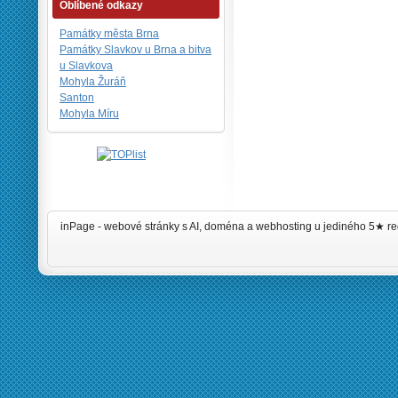
Oblíbené odkazy
Památky města Brna
Památky Slavkov u Brna a bitva
u Slavkova
Mohyla Žuráň
Santon
Mohyla Míru
inPage -
webové stránky
s AI,
doména
a
webhosting
u jediného 5★ re