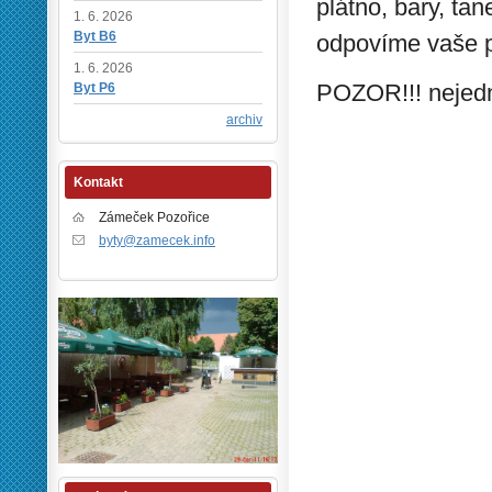
plátno, bary, tan
1. 6. 2026
Byt B6
odpovíme vaše p
1. 6. 2026
POZOR!!! nejedn
Byt P6
archiv
Kontakt
Zámeček Pozořice
byty@zamecek.info